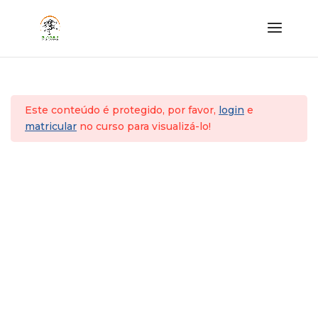
Curso de Extensão em Yoga_ Avançado Online
2026
N.A_Módulo I -
8
Início
Todos os cursos
Extensão em Yoga
Menopausa e TPM à Luz
do Yoga e do Ayurveda
Este conteúdo é protegido, por favor,
login
e
matricular
no curso para visualizá-lo!
N.A_Módulo II - Yoga e
5
Ayurveda para uma
Gestação Feliz
N.A_Módulo III - Yoga,
8
terapia e Artes para
Crianças
N.A_Módulo IV - Yoga
5