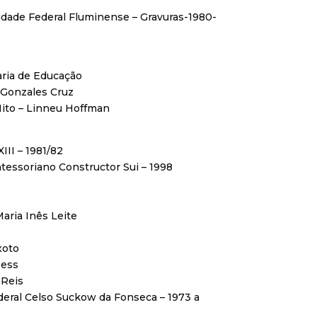
sidade Federal Fluminense – Gravuras-1980-
aria de Educação
 Gonzales Cruz
Mito – Linneu Hoffman
III – 1981/82
essoriano Constructor Sui – 1998
aria Inês Leite
xoto
Mess
 Reis
deral Celso Suckow da Fonseca – 1973 a