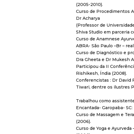
(2005-2010).
Curso de Procedimentos A
Dr Acharya
(Professor de Universidade 
Shiva Studio em parceria 
Curso de Anamnese Ayurvéd
ABRA- São Paulo –Br – rea
Curso de Diagnóstico e pr
Dra Gheeta e Dr Mukesh 
Participou da II Conferênc
Rishikesh, Índia (2008).
Conferencistas : Dr David 
Tiwari, dentre os ilustres
​Trabalhou como assistent
Encantada- Garopaba- SC:
Curso de Massagem e Terap
(2006).
Curso de Yoga e Ayurveda 