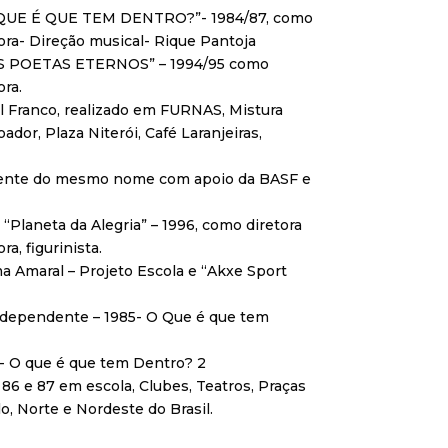
O QUE É QUE TEM DENTRO?”- 1984/87, como
ora- Direção musical- Rique Pantoja
OS POETAS ETERNOS” – 1994/95 como
ra.
l Franco, realizado em FURNAS, Mistura
oador, Plaza Niterói, Café Laranjeiras,
dente do mesmo nome com apoio da BASF e
“Planeta da Alegria” – 1996, como diretora
a, figurinista.
ma Amaral – Projeto Escola e “Akxe Sport
Independente – 1985- O Que é que tem
- O que é que tem Dentro? 2
86 e 87 em escola, Clubes, Teatros, Praças
o, Norte e Nordeste do Brasil.