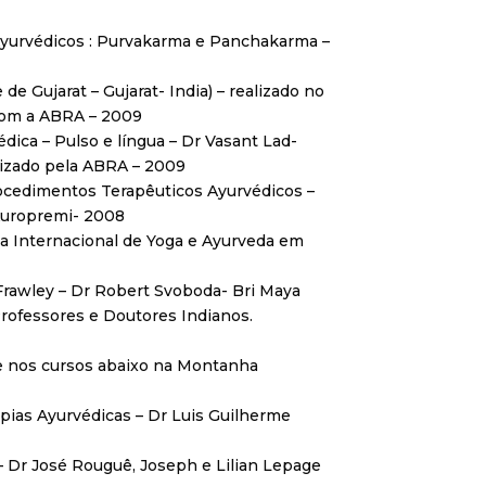
yurvédicos : Purvakarma e Panchakarma –
de Gujarat – Gujarat- India) – realizado no
com a ABRA – 2009
ica – Pulso e língua – Dr Vasant Lad-
lizado pela ABRA – 2009
ocedimentos Terapêuticos Ayurvédicos –
Auropremi- 2008
ia Internacional de Yoga e Ayurveda em
Frawley – Dr Robert Svoboda- Bri Maya
 Professores e Doutores Indianos.
e nos cursos abaixo na Montanha
ias Ayurvédicas – Dr Luis Guilherme
– Dr José Rouguê, Joseph e Lilian Lepage