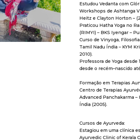
Estudou Vedanta com Glória 
Workshops de Ashtanga Vi
Heitz e Clayton Horton – 
Praticou Hatha Yoga no Ra
(RIMYI) – BKS Iyengar – Pun
Curso de Vinyoga, Filosofi
Tamil Nadu Índia – KYM K
2010).
Professora de Yoga desde 1
desde o recém–nascido até 
Formação em Terapias Aur
Centro de Terapias Ayurvéd
Advanced Panchakarma – I
Índia (2005).
Cursos de Ayurveda:
Estagiou em uma clínica es
Ayurvedic Clinic of Kerala 