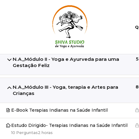
Q
N.A_Módulo I - Menopausa e TPM à Luz do Yoga
8
e do Ayurveda
N.A_Módulo II - Yoga e Ayurveda para uma
5
Início
Todos os cursos
Extensão em Yoga
Gestação Feliz
N.A_Módulo III - Yoga, terapia e Artes para
8
Crianças
E-Book Terapias Indianas na Saúde Infantil
Estudo Dirigido- Terapias Indianas na Saúde Infantil
10 Perguntas
2 horas