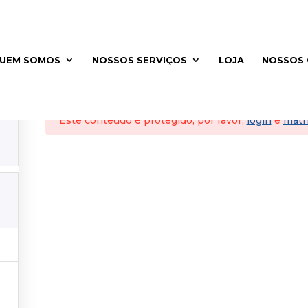
Curso de Extensão em Yoga_ Avançado Online 2026
UEM SOMOS
NOSSOS SERVIÇOS
LOJA
NOSSOS 
Este conteúdo é protegido, por favor,
login
e
matri